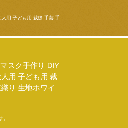
大人用 子ども用 裁縫 手芸 手
マスク手作り DIY
大人用 子ども用 裁
重織り 生地ホワイ
です。