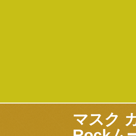
マスク 
Rockム