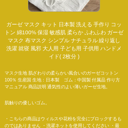
ガーゼ マスク キット 日本製 洗える 手作り コッ
トン 綿100% 保湿 敏感肌 柔らか ふわふわ ガーゼ
マスク 布マスク シンプル ナチュラル 繰り返し
洗濯 就寝 風邪 大人用 子ども用 子供用 ハンドメ
イド( 2枚分 )
マスク生地 肌ざわりの柔らかい風合いのガーゼコットン
100％ 生産国 生地：日本製 ゴム：中国製 付属品 作り方
マニュアル 商品説明 通気性のよい薄いガーゼ生地。
肌触りの優しいゴム。
・こちらの商品はウィルスや花粉を完全にブロックするも
のではありません ・洗濯ネットを使用してください ・最