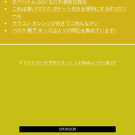
エーハイム 2217 なにわ遊覧百貨店
これは凄い!マスク ポケット付きを便利にする6つのツ
ール
カラコン オレンジが好きでごめんなさい
バスケ 靴下 キッズは人々の関心を集めています♪
©
マスク ガーゼ 手作り キット ふえRockムービー参上!!
SPONSOR