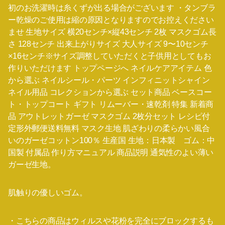
初のお洗濯時は糸くずが出る場合がございます ・タンブラ
ー乾燥のご使用は縮の原因となりますのでお控えください
ませ 生地サイズ 横20センチ×縦43センチ 2枚 マスクゴム長
さ 128センチ 出来上がりサイズ 大人サイズ 9〜10センチ
×16センチ※サイズ調整していただくと子供用としてもお
作りいただけます トップページへ ネイルケアアイテム 色
から選ぶ ネイルシール・パーツ インフィニットシャイン
ネイル用品 コレクションから選ぶ セット商品 ベースコー
ト・トップコート ギフト リムーバー・速乾剤 特集 新着商
品 アウトレットガーゼ マスクゴム 2枚分セット レシピ付
定形外郵便送料無料 マスク生地 肌ざわりの柔らかい風合
いのガーゼコットン100％ 生産国 生地：日本製 ゴム：中
国製 付属品 作り方マニュアル 商品説明 通気性のよい薄い
ガーゼ生地。
肌触りの優しいゴム。
・こちらの商品はウィルスや花粉を完全にブロックするも