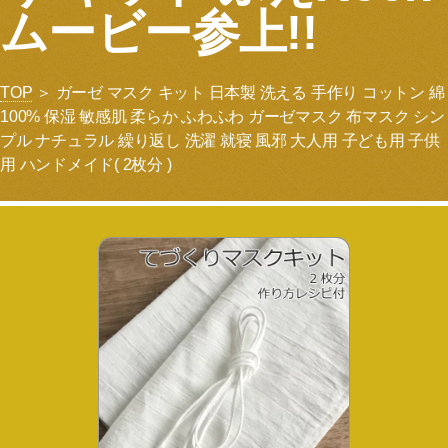
ムービー参上!!
TOP
＞ ガーゼ マスク キット 日本製 洗える 手作り コットン 綿
100% 保湿 敏感肌 柔らか ふわふわ ガーゼマスク 布マスク シン
プル ナチュラル 繰り返し 洗濯 就寝 風邪 大人用 子ども用 子供
用 ハンドメイド( 2枚分 )